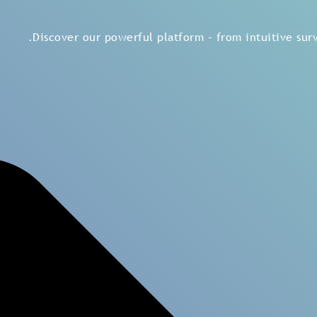
Discover our powerful platform – from intuitive surve
|
We are
C
ل في تجربة موظفيك من خلال رؤى قائمة
اع إلى كل صوت، ويتم دعم القادة، ويتم قياس الإجراءات لتحقيق ت
احجز عرضاً تجريبياً
احجز عرضاً تجريبياً