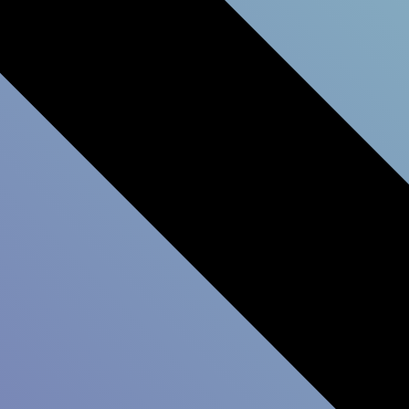
زيادة التحفيز والمشار
فهم موظفيك عبر فرق العمل والأ
حظات قائمة على البيانات تؤدي إلى