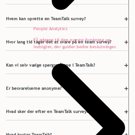
Hvem kan oprette en TeamTalk survey?
People Analytics
Få adgang til den nyeste forskning og
Hvor lang tid tager det at svare på en team survey?
indsigter, der guider bedre beslutninger.
Kan vi selv vælge spørgsmålene i TeamTalk?
Er besvarelserne anonyme?
Hvad sker der efter en TeamTalk survey?
Hvad koster TeamTalk?