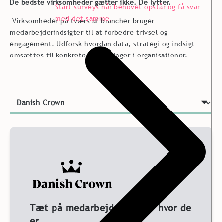
De bedste virksomheder gætter ikke. De lytter.
Start surveys når behovet opstår og få svar
med det samme.
Virksomheder på tværs af brancher bruger
medarbejderindsigter til at forbedre trivsel og
engagement. Udforsk hvordan data, strategi og indsigt
omsættes til konkrete forbedringer i organisationer.
Tæt på medarbejderne, dér hvor de
er