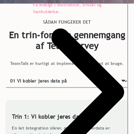
Få indsigt i motivation, trivsel og
fastholdelse.
SÅDAN FUNGERER DET
En trin-for-trin gennemgang
af Team Survey
TeamTalk er hurtigt at implementere og nemt at bruge.
Trin 1:
Vi kobler jeres data på
En let integration sikrer, at medarbejderdata er