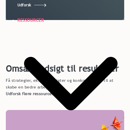
Udforsk
RESSOURCER
Omsæt indsigt til resultater
Få strategier, ekspertindsigter og konkrete idéer til at
skabe en bedre arbejdsplads
Udforsk flere ressourcer