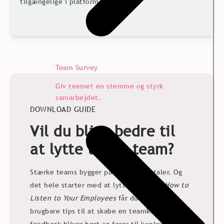
tilgængelige i platformen.
Team Survey
Giv teamet en stemme og styrk
samarbejdet.
DOWNLOAD GUIDE
Vil du blive bedre til
at lytte til dit team?
Stærke teams bygger på stærke samtaler. Og
det hele starter med at lytte. I guiden
How to
Listen to Your Employees
får du enkle,
brugbare tips til at skabe en teamkultur, hvor