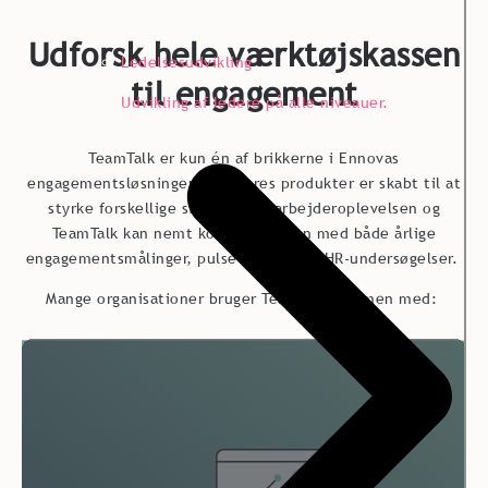
Udforsk hele værktøjskassen
Ledelsesudvikling
til engagement
Udvikling af ledere på alle niveauer.
TeamTalk er kun én af brikkerne i Ennovas
engagementsløsninger. Alle vores produkter er skabt til at
styrke forskellige sider af medarbejderoplevelsen og
TeamTalk kan nemt kobles sammen med både årlige
engagementsmålinger, pulse surveys og HR-undersøgelser.
Mange organisationer bruger TeamTalk sammen med: