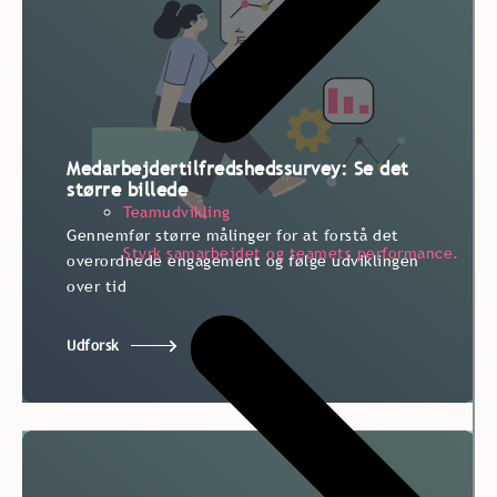
Medarbejdertilfredshedssurvey: Se det
større billede
Teamudvikling
Gennemfør større målinger for at forstå det
Gennemfør større målinger for at forstå det
Styrk samarbejdet og teamets performance.
overordnede engagement og følge udviklingen
overordnede engagement og følge udviklingen
over tid
over tid
Udforsk