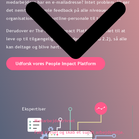
medarbejdere har en e-mailadresse? Intet problem. Vi gør
Udforsk Shells tilgang
det nemt at indsamle feedback på alle niveauer i
organisationen, fra frontline-personale til topledelse.
Derudover er The People Impact Platform udviklet til at
leve op til tilgængelighedsstandarder (WCAG 2.2), så alle
kan deltage og blive hørt.
Udforsk vores People Impact Platform
Ekspertiser
Medarbejdertrivsel
Følg trivsel og skab et sundt arbejdsmiljø.