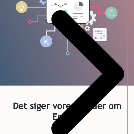
Det siger vores kunder om
Ennova