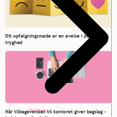
Dit opfølgningsmøde er en øvelse i psykologisk
tryghed
Webinarer
Når tilbagevenden til kontoret giver bagslag -