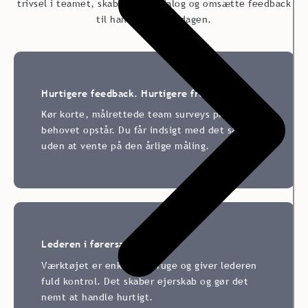
trivsel i teamet, skabe bedre dialog og omsætte feedback
til handling i hverdagen.
Hurtigere feedback. Hurtigere fremdrift.
Kør korte, målrettede team
surveys
præcis når
behovet opstår. Du får indsigt med det samme
,
uden at vente på den årlige måling.
Lederen i førersædet
Værktøjet er enkelt at bruge og giver lederen
fuld kontrol. Det skaber ejerskab og gør det
nemt at handle hurtigt.