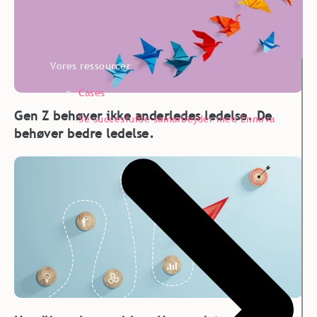
Vores ressourcer
Cases
Gen Z behøver ikke anderledes ledelse. De
Se succesfulde samarbejder med Ennova
behøver bedre ledelse.