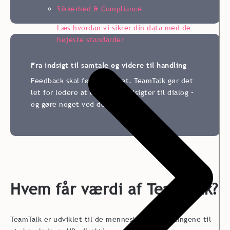
Sikkerhed & Compliance
Læs hvordan vi sikrer din data med de
højeste standarder
Fra indsigt til samtale og videre til handling
Feedback skal føre til noget. TeamTalk gør det
let for ledere at omsætte indsigter til dialog –
og gøre noget ved det.
Hvem får værdi af TeamTalk?
TeamTalk er udviklet til de mennesker, der får tingene til