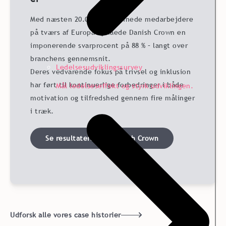
Med næsten 20.000 timelønnede medarbejdere
på tværs af Europa opnåede Danish Crown en
imponerende svarprocent på 88 % – langt over
branchens gennemsnit.
Ledelsesudviklingssurvey
Deres vedvarende fokus på trivsel og inklusion
har ført til kontinuerlige forbedringer i både
Mål ledelseseffekt og styrk udviklingen.
motivation og tilfredshed gennem fire målinger
i træk.
Se resultaterne fra Danish Crown
Udforsk alle vores case historier