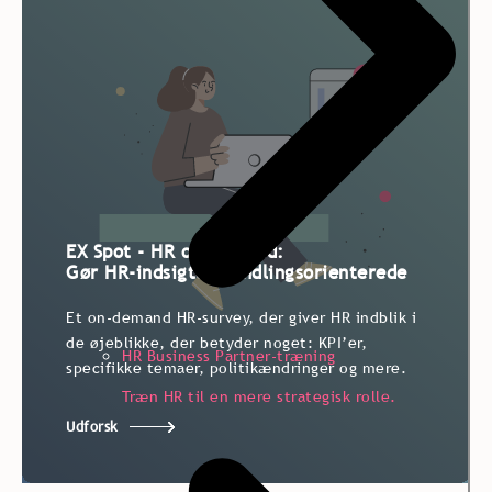
EX Spot - HR on-demand:
Gør HR-indsigter handlingsorienterede
Et on-demand HR-
Et on-demand HR-
survey
survey
, der giver HR indblik i
, der giver HR indblik i
de øjeblikke, der betyder noget
de øjeblikke, der betyder noget
:
:
KPI’er
KPI’er
,
,
HR Business Partner-træning
specifikke temaer, politikændringer og mere.
specifikke temaer, politikændringer og mere.
Træn HR til en mere strategisk rolle.
Udforsk