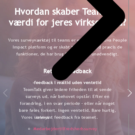
Hvordan skaber TeamTalk
værdi for jeres virksomhed?
Vores surveyværktøj til teams er en del af Ennova People
Impact platform og er skabt til ledere med præcis de
funktioner, de har brug for. Og intet unødvendigt.
Rettidig feedback
-feedback i realtid uden ventetid
TeamTalk giver ledere friheden til at sende
surveys ud, når behovet opstår: Efter en
forandring, i en svær periode – eller når noget
bare føles forkert. Ingen ventetid. Bare hurtig,
relevant feedback fra teamet.
Vores surveys
Medarbejdertilfredshedssurvey