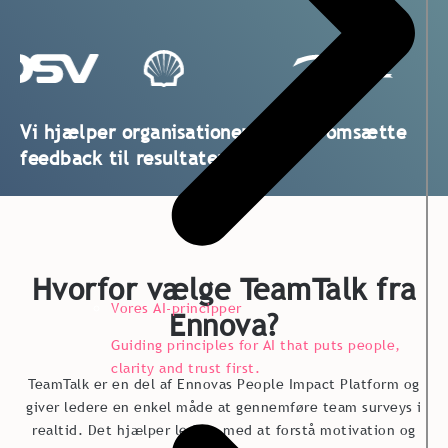
Vi hjælper organisationer med at omsætte
feedback til resultater
Hvorfor vælge TeamTalk fra
Vores AI-principper
Ennova?
Guiding principles for AI that puts people,
clarity and trust first.
TeamTalk er en del af Ennovas People Impact Platform og
giver ledere en enkel måde at gennemføre team surveys i
realtid. Det hjælper ledere med at forstå motivation og