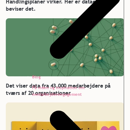
Handlingsplaner virker. Her er dataene, der
beviser det.
Blog
Det viser data fra 43.000 medarbejdere på
Få viden og inspiration om
tværs af 20 organisationer
medarbejderengagement