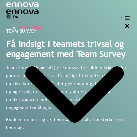
DA
PLATFORM
TEAM SURVEY
Få indsigt i teamets trivsel og
engagement med Team Survey
Team Survey (TeamTalk) er Ennovas fleksible værktøj, der
gør det let for ledere at få indsigt i teamets trivsel og
motivation – præcis når det giver mening. Det er det
oplagte valg for organisationer, der vil tættere på
medarbejderne mellem de store årlige
engagementsmålinger.
Book en demo – og se, hvordan TeamTalk kan styrke jeres
hverdag.