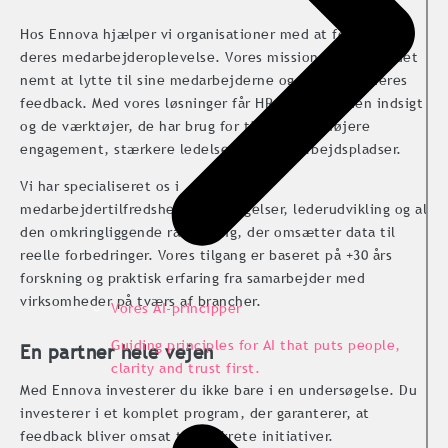
Hos Ennova hjælper vi organisationer med at forbedre
deres medarbejderoplevelse. Vores mission er at gøre det
nemt at lytte til sine medarbejderne og handle på deres
feedback. Med vores løsninger får HR og ledere den indsigt
og de værktøjer, de har brug for til at skabe højere
engagement, stærkere ledelse og bedre arbejdspladser.
Vi har specialiseret os i
medarbejdertilfredshedsundersøgelser, lederudvikling og al
den omkringliggende rådgivning, der omsætter data til
reelle forbedringer. Vores tilgang er baseret på +30 års
forskning og praktisk erfaring fra samarbejder med
virksomheder på tværs af brancher.
Vores AI-principper
Guiding principles for AI that puts people,
En partner hele vejen
clarity and trust first.
Med Ennova investerer du ikke bare i en undersøgelse. Du
investerer i et komplet program, der garanterer, at
feedback bliver omsat til konkrete initiativer.