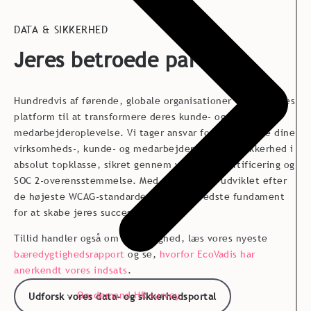
DATA & SIKKERHED
Jeres betroede partner
Hundredvis af førende, globale organisationer vælger vores
platform til at transformere deres kunde- og
medarbejderoplevelse. Vi tager ansvar for at beskytte dine
virksomheds-, kunde- og medarbejderdata med sikkerhed i
absolut topklasse, sikret gennem vores ISO-certificering og
SOC 2-overensstemmelse. Med en platform udviklet efter
de højeste WCAG-standarder, får I det bedste fundament
for at skabe jeres succes.
Tillid handler også om ansvarlighed, læs vores nyeste
bæredygtighedsrapport
og se,
hvorfor EcoVadis har
anerkendt vores indsats
.
On-demand HR survey
Udforsk vores data- og sikkerhedsportal