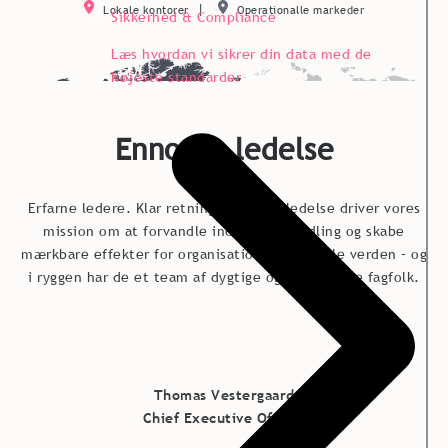
|
Lokale kontorer
Operationalle markeder
Sikkerhed & Compliance
Læs hvordan vi sikrer din data med de
højeste standarder
Ennovas ledelse
Erfarne ledere. Klar retning. Ennovas ledelse driver vores
mission om at forvandle indsigt til handling og skabe
mærkbare effekter for organisationer over hele verden – og
i ryggen har de et team af dygtige og dedikerede fagfolk.
Thomas Vestergaard
Chief Executive Officer