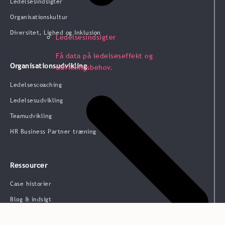
Ledelsesindsigter
Organisationskultur
Diversitet, Lighed og Inklusion
Ledelsesindsigter
Få data på ledelseseffekt og
Organisationsudvikling
udviklingsbehov.
Ledelsescoaching
Ledelsesudvikling
Teamudvikling
HR Business Partner træning
Ressourcer
Case historier
Blog & indsigt
Webinarer