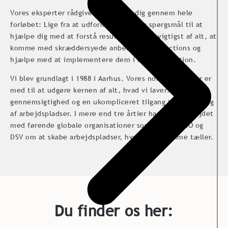
Vores eksperter rådgiver og støtter dig gennem hele
forløbet: Lige fra at udforme de rigtige spørgsmål til at
hjælpe dig med at forstå resultaterne og, vigtigst af alt, at
komme med skræddersyede anbefalinger til actions og
hjælpe med at implementere dem i din organisation.
Vi blev grundlagt i 1988 i Aarhus. Vores nordiske rødder er
med til at udgøre kernen af alt, hvad vi laver: tillid,
gennemsigtighed og en ukompliceret tilgang til forbedring
af arbejdspladser. I mere end tre årtier har vi samarbejdet
med førende globale organisationer som Shell, LEGO og
DSV om at skabe arbejdspladser, hvor hver stemme tæller.
Du finder os her: