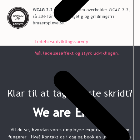
WCAG 2.2 .
Vores platform overholder WCAG 2.2,
så alle får en tilgængelig og gnidningsfri
brugeroplevelse.
Ledelsesudviklingssurvey
Mål ledelseseffekt og styrk udviklingen.
Klar til at tage næste skridt?
We are
P
r
|
Vil du se, hvordan vores employee experience-platform
fungerer – live? Kontakt os i dag og book en uforpligtende