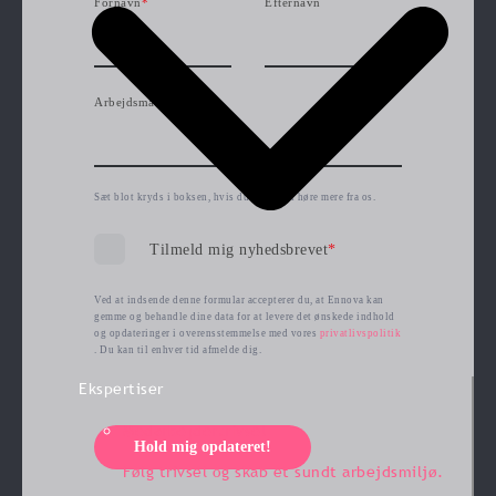
Fornavn
*
Efternavn
Arbejdsmail
*
Sæt blot kryds i boksen, hvis du gerne vil høre mere fra os.
Tilmeld mig nyhedsbrevet
*
Ved at indsende denne formular accepterer du, at Ennova kan
gemme og behandle dine data for at levere det ønskede indhold
og opdateringer i overensstemmelse med vores
privatlivspolitik
. Du kan til enhver tid afmelde dig.
Ekspertiser
Medarbejdertrivsel
Hold mig opdateret!
Følg trivsel og skab et sundt arbejdsmiljø.