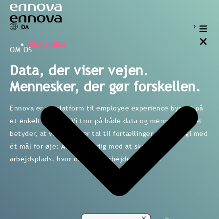
DA
PLATFORM
OM OS
Data, der viser vejen.
Mennesker, der gør forskellen.
Ennova er en platform til employee experience bygget på
et enkelt princip: Vi tror på både data og mennesker. Det
betyder, at vi omsætter tal til fortællinger og strategi med
ét mål for øje: At hjælpe dig med at skabe en
arbejdsplads, hvor dine medarbejdere trives.