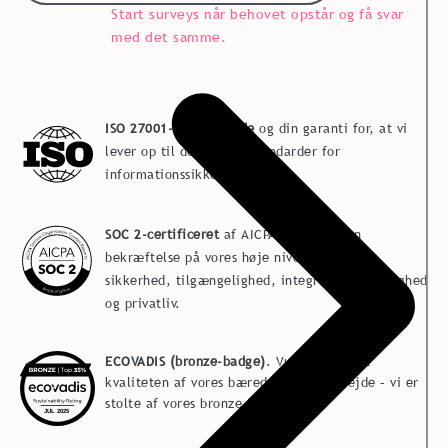
Start surveys når behovet opstår og få svar
med det samme.
ISO 27001-certificerede
og din garanti for, at vi
lever op til de højeste standarder for
informationssikkerhed.
SOC 2-certificeret
af AICPA (årligt) - en
bekræftelse på vores høje niveau inden for
sikkerhed, tilgængelighed, integritet, fortrolighed
og privatliv.
ECOVADIS (bronze-badge)
. Vurderer årligt
kvaliteten af vores bæredygtighedsarbejde – vi er
stolte af vores bronze-badge.