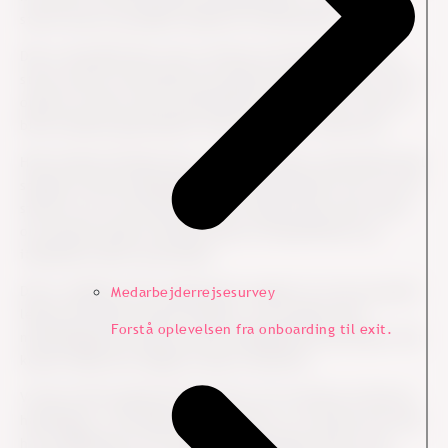
større ansvar og måske endda en forfremmelse.
Det er dog ikke alle, der er drevet af forfremmelser og
større ansvar. Potentiale kan også komme til udtryk, når vi
oplever at blive mere specialiseret på vores felt, eller at
blive bredere generalister med et bredere repertoire.
Helt konkret betyder det, at du som leder systematisk skal
spørge til dine medarbejderes fremtidsønsker. Hvor ser de
sig selv om to år? Hvad kunne de tænke sig at lære mere
om og blive bedre til? Med andre ord identificere og
italesætte deres potentiale.
Det er vigtigt at din organisation sørger for at du og andre
Medarbejderrejsesurvey
ledere kan udøve denne ledelse, som bringer dine
Forstå oplevelsen fra onboarding til exit.
medarbejderne tættere på de langsigtede potentialer. Det
kræver både den rigtige struktur og kultur.
Vi kan forstå organisatorisk kultur som summen af alle de
handlinger, vi foretager. Det betyder, at vi på den ene side
har muligheden for at skabe en anderledes kultur hver