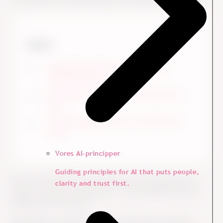
Gå til:
Organisationskulturen understøtter
kundeoplevelsen
Her følger 3 råd til, hvad du konkret kan
gøre
Vi kan hjælpe dig med at forandre jeres
kultur
Vores AI-principper
Guiding principles for AI that puts people,
Ved en stand midt i storcentret bliver jeg spurgt af en
clarity and trust first.
kvinde, om jeg er interesseret i at få en gratis prøve på
ansigtscreme til mænd.
Jeg takker ja, lettere mistroisk, og mens hun spørger