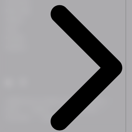
Case historier
Blog & indsigt
Webinarer
Guides
Downloads
Nyhedsbrev
© 2026 Ennova A/S. All rights reserved
Om Ennova
Karriere
Kontakt os
Ennova Trust Center
Privacy policy
Cookie policy