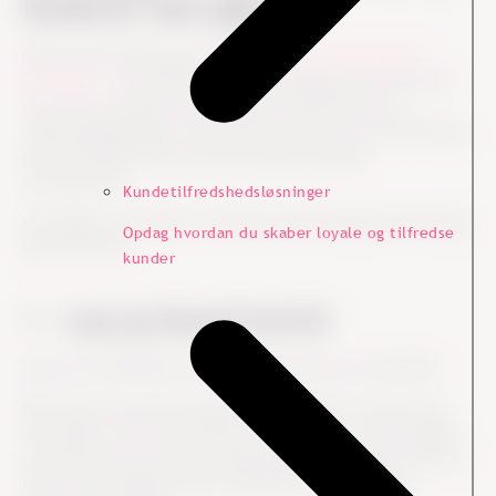
konkret kan gøre
Daniel Pink opsummerer i sin
TED Talk ”The Puzzle of
Motivation”
over 40 års forskning i adfærd og motivation,
som viser, at indre motiver øger motivationen hos
vidensmedarbejdere, mens ydre motiver som fx belønning
eller straf ikke virker. Det kan endda mindske
motivationen.
Kundetilfredshedsløsninger
Her følger mine råd til, hvordan du kan arbejde med at øge
Opdag hvordan du skaber loyale og tilfredse
indre motiver.
kunder
1 - Leg og eksperimentér
Leg er en fundamental måde at lære på som menneske.
Børn lærer og mestrer gennem leg – både for sig selv og
med andre. Som voksne lærer vi bedst, når vi har tryghed
og rammerne til at kunne eksperimentere og lege, mens vi
laver vores arbejde. Det er typisk her, vi oplever en