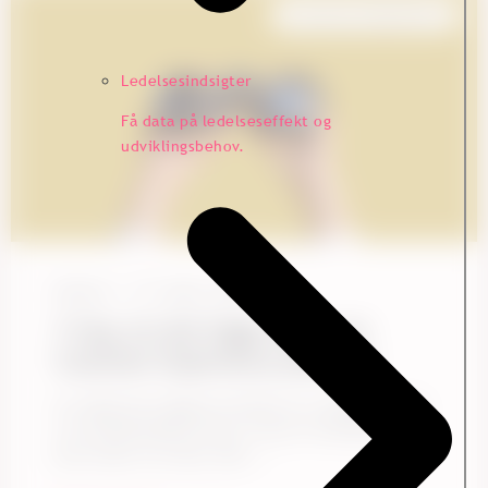
Customer Experience
Ledelsesindsigter
Få data på ledelseseffekt og
udviklingsbehov.
Ennova
17. marts, 2025
7 ting, du skal kigge efter i en
Customer Experience platform
At vælge den rigtige CX platform er afgørende for,
om kundefeedback bliver omsat til handling eller
bare ender som data. Men ...