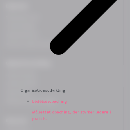
Ekspertiser
Medarbejdertrivsel
Ledelsesindsigter
Organisationskultur
Diversitet, Lighed og Inklusion
Organisationsudvikling
Ledelsescoaching
Ledelsesudvikling
Organisationsudvikling
Teamudvikling
HR Business Partner træning
Ledelsescoaching
Målrettet coaching, der styrker ledere i
praksis.
Ressourcer