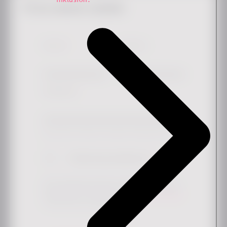
Få de seneste nyheder
Fornavn
*
Efternavn
Arbejdsmail
*
Sæt blot kryds i boksen, hvis du gerne vil høre mere fra os.
Tilmeld mig nyhedsbrevet
*
Ved at indsende denne formular accepterer du, at Ennova kan
gemme og behandle dine data for at levere det ønskede indhold
og opdateringer i overensstemmelse med vores
privatlivspolitik
. Du kan til enhver tid afmelde dig.