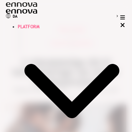
DA
PLATFORM
Blog oversigt
>
Customer Experience
>
3 videnskabelige råd til
kulturændringer der styrker
kundeoplevelsen
Stephanie Semay Bäckström
17. september, 2021
5 min read