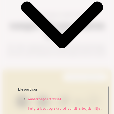
Skal vi tage den et skridt videre?
Indsigter HR-ledere faktisk
bruger
Kort. Klart. Og baseret på virkelige ledelsesudfordringer.
Læs med, og få inspiration du kan bruge med det samme.
Customer Experience
Ekspertiser
Medarbejdertrivsel
Følg trivsel og skab et sundt arbejdsmiljø.