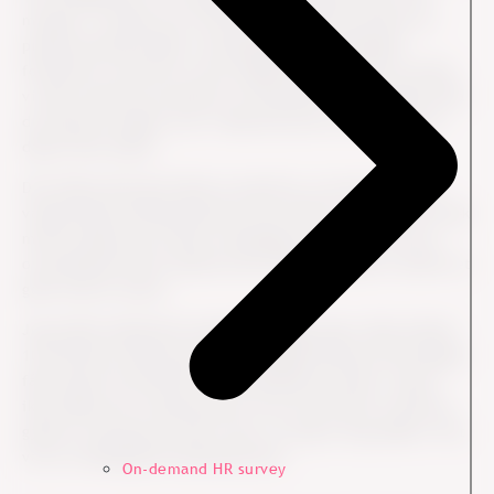
morgen, vi møder ind. På den anden side har kultur en
præserverende effekt, fordi gårsdagens handlinger
foreskriver, hvad der er den rigtige adfærd i dag, hvordan
vi taler sammen og opfører os kompetent. Den udgør altså
de uskrevne regler, som vi ikke kan lave om fra den ene
dag til den anden.
Der findes desværre ikke et quick fix, som kan give dig
varige bedre kundeoplevelser. Der findes et langt sejt træk
med at skabe nye rutiner, handlinger og adfærd. De tre
ovenstående råd er baseret på forskning, og de er derfor et
godt sted at starte.
Jeg mødte aldrig den kvindelige sælger igen. Men hendes
10 minutters demonstration og begejstring har flere gange
fået mig til at bestille et af produkterne online. Jeg er
ikke sikker på, at jeg kommer til at forstå helt, hvad hun
gjorde, fordi jeg var midt i det. En ting er dog sikkert. Det
var en virkelig god kundeoplevelse.
On-demand HR survey