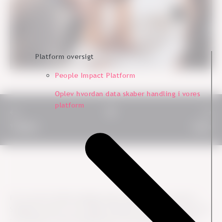
Platform oversigt
People Impact Platform
Oplev hvordan data skaber handling i vores
platform
Tidligere
Næste
For et par år siden besøgte jeg et high-end storcenter i
Singapore efter et par dages arbejde, og jeg havde god tid
til at gå lidt rundt og købe gaver med hjem til familien.