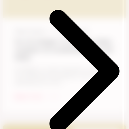
Vibeke Follmann
13. oktober, 2025
Fra CX-indsigter til handling: Sådan
omsætter du kundefeedback til reel
effekt
CX-indsigter er overalt i dag. Men at omsætte dem
til meningsfuld forandring? Det er den virkelige
udfordring. Alt for ofte ...
Begynd at læse