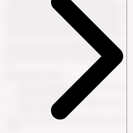
nysgerrigt til, hvad der har bragt mig til Singapore, kommer
jeg ned at sidde, hvorefter hun viser mig de forskellige
produkter. I løbet af 10 minutter har hun vekslet mellem at
være interesseret i mig, forstået mine behov og fortalt
entusiastisk, smilende og meget vidende om produkterne.
Jeg ender med at købe to forskellige produkter og går
derfra med en fornemmelse af at være en oplevelse rigere,
mens jeg samtidig tager mig til hovedet og spørger mig
selv:
Hvordan lykkes hun med at:
sælge mig et produkt, jeg ikke havde behov for og så
endda et brand, jeg slet ikke kendte?
få mig til at bruge flere penge, end jeg normalt gør
for samme produkt?
Jeg har siden overvejet, hvad hun lykkedes med, og her er
et bud.