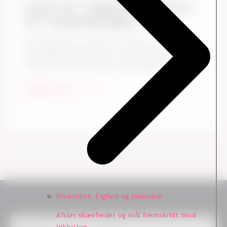
Guide: De 7 vigtigste spørgsmål til
din kundeundersøgelse
De spørgsmål, du vælger at bruge i din
kundeundersøgelsen, har stor betydning for
kvaliteten af de resultater og indsigter, som ...
Begynd at læse
Diversitet, Lighed og Inklusion
Afslør skævheder og mål fremskridt mod
inklusion.