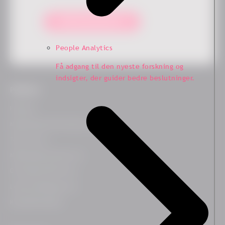
Hold mig opdateret!
People Analytics
Få adgang til den nyeste forskning og
indsigter, der guider bedre beslutninger.
Platform
Platform
Medarbejdertilfredshedssurvey
Team Survey
Medarbejderrejsesurvey
On-demand HR Survey
Lederudviklingssurvey
Kundetilfredshed