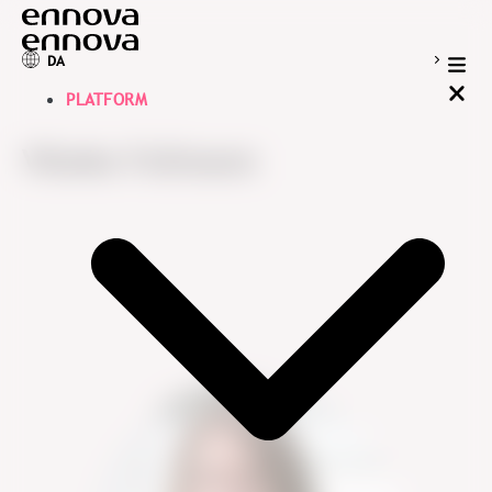
DA
PLATFORM
Vibeke Follmann