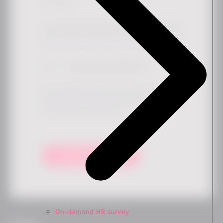
Arbejdsmail
*
Sæt blot kryds i boksen, hvis du gerne vil høre mere fra os.
Tilmeld mig nyhedsbrevet
*
Ved at indsende denne formular accepterer du, at Ennova kan
gemme og behandle dine data for at levere det ønskede indhold
og opdateringer i overensstemmelse med vores
privatlivspolitik
. Du kan til enhver tid afmelde dig.
Hold mig opdateret!
On-demand HR survey