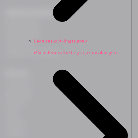
Organisationsudvikling
Ledelsescoaching
Ledelsesudvikling
Ledelsesudviklingssurvey
Teamudvikling
Mål ledelseseffekt og styrk udviklingen.
HR Business Partner træning
Ressourcer
Case historier
Blog & indsigt
Webinarer
Guides
Downloads
Nyhedsbrev