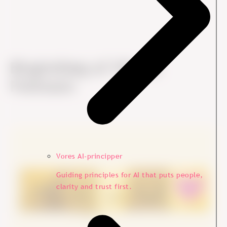
Blogindlæg af
Vibeke
Follmann
Vores AI-principper
Guiding principles for AI that puts people,
clarity and trust first.