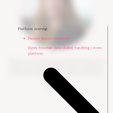
Platform oversigt
People Impact Platform
Oplev hvordan data skaber handling i vores
platform
Vibeke er erhvervsantropolog og ledelseskonsulent, der
styrker HR og virksomhedskultur med en systemisk og
anerkendende tilgang for høj medarbejdertilfredshed.