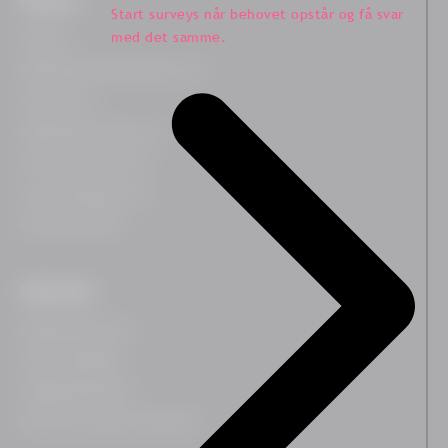
Platform
Start surveys når behovet opstår og få svar
med det samme.
Platform
Medarbejdertilfredshedssurvey
Team Survey
Medarbejderrejsesurvey
On-demand HR Survey
Lederudviklingssurvey
Kundetilfredshed
Ekspertiser
Medarbejdertrivsel
Ledelsesindsigter
Organisationskultur
Diversitet, Lighed og Inklusion