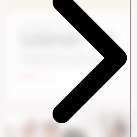
3. februar, 2026
5
Læsetid
Dit opfølgningsmøde er en øvelse
i psykologisk tryghed
Psykologisk tryghed er det, der gør det muligt
for medarbejdere at dele idéer, indrømme ...
Læs mere