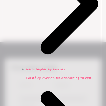
Få de seneste nyheder
Medarbejderrejsesurvey
Forstå oplevelsen fra onboarding til exit.
Fornavn
*
Efternavn