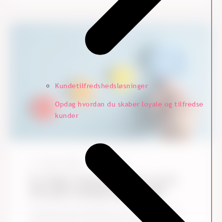
Kundetilfredshedsløsninger
Opdag hvordan du skaber loyale og tilfredse
kunder
11. april, 2024
7
Læsetid
En leders beretning: Min vej til
det gode opfølgningsarbejde
Da jeg tog hul på dette år, stod det klart for