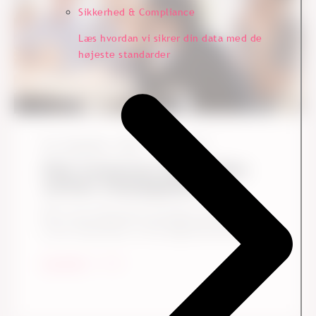
Sikkerhed & Compliance
Læs hvordan vi sikrer din data med de
højeste standarder
20. september, 2024
3
Læsetid
Efter honeymoon-fasen: Sådan
udvikler arbejdsglæden sig
Når vi har rekrutteret de bedste talenter til
vores virksomhed, er det afgørende ikke kun ...
Læs mere