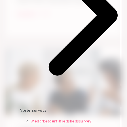
mig som leder: Jeg ønskede at gøre noget ...
Læs mere
Vores surveys
Medarbejdertilfredshedssurvey