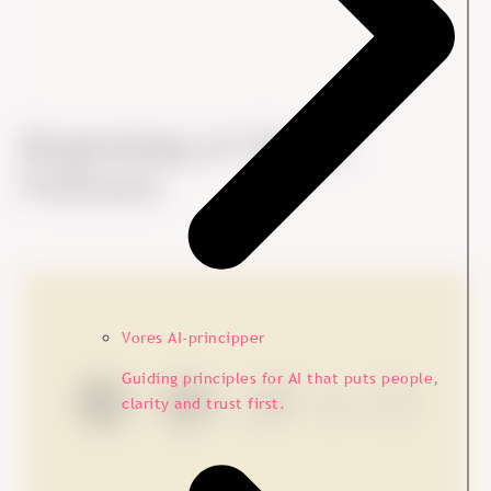
Blogindlæg af
Vibeke
Follmann
Vores AI-principper
Guiding principles for AI that puts people,
clarity and trust first.