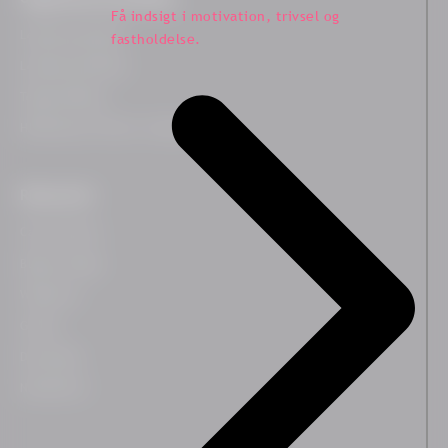
Få indsigt i motivation, trivsel og
Ledelsescoaching
fastholdelse.
Ledelsesudvikling
Teamudvikling
HR Business Partner træning
Ressourcer
Case historier
Blog & indsigt
Webinarer
Guides
Downloads
Nyhedsbrev