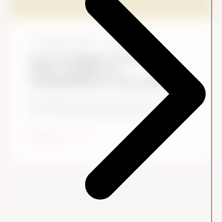
13. oktober, 2025
4
Læsetid
Fra CX-indsigter til handling:
Sådan omsætter du
kundefeedback til reel effekt
CX-indsigter er overalt i dag. Men at omsætte
dem til meningsfuld forandring? Det er den ...
Læs mere