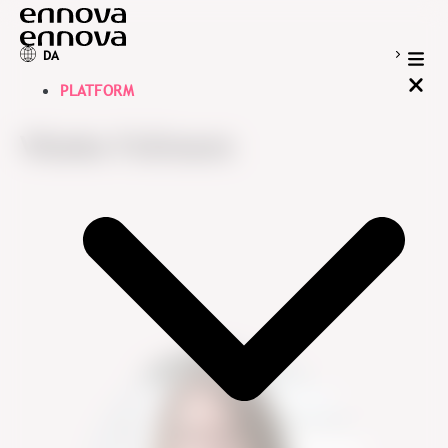
DA
PLATFORM
Vibeke Follmann