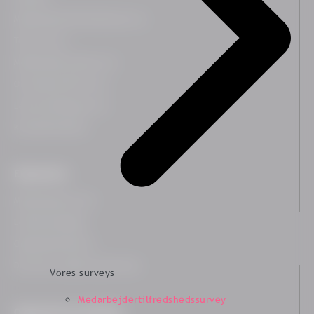
Medarbejdertilfredshedssurvey
Team Survey
Medarbejderrejsesurvey
On-demand HR Survey
Lederudviklingssurvey
Kundetilfredshed
Ekspertiser
Medarbejdertrivsel
Ledelsesindsigter
Organisationskultur
Diversitet, Lighed og Inklusion
Vores surveys
Medarbejdertilfredshedssurvey
Organisationsudvikling