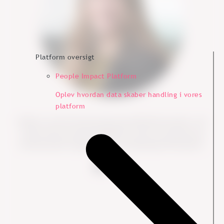
Platform oversigt
People Impact Platform
Oplev hvordan data skaber handling i vores
platform
Vibeke er erhvervsantropolog og ledelseskonsulent, der
styrker HR og virksomhedskultur med en systemisk og
anerkendende tilgang for høj medarbejdertilfredshed.