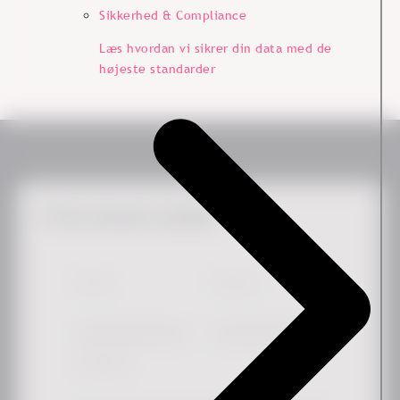
Sikkerhed & Compliance
Læs hvordan vi sikrer din data med de
højeste standarder
Få de seneste nyheder
Fornavn
*
Efternavn
Arbejdsmail
*