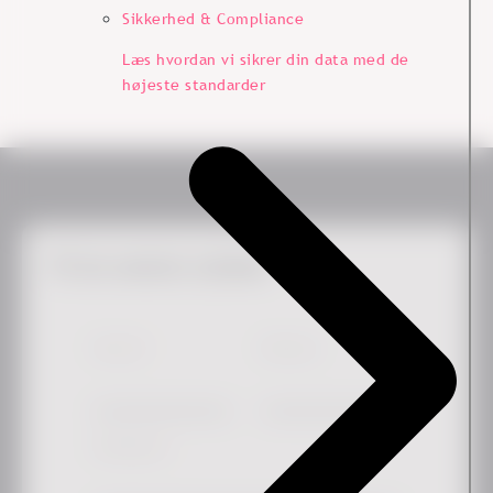
Sikkerhed & Compliance
Læs hvordan vi sikrer din data med de
højeste standarder
Få de seneste nyheder
Fornavn
*
Efternavn
Arbejdsmail
*