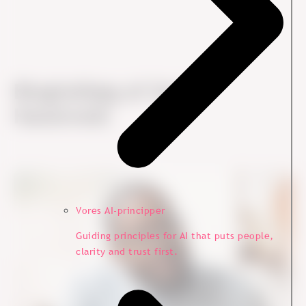
Blogindlæg af
Guri
Hanstvedt
Vores AI-principper
Guiding principles for AI that puts people,
clarity and trust first.