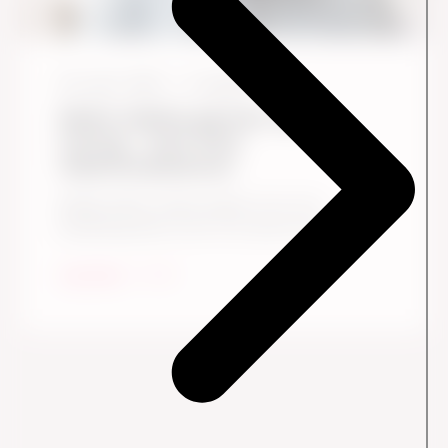
28. april, 2023
6
Læsetid
Bedre ledelse gennem aktiv
lytning – styrk dine
lederkompetencer
Mange ledere undervurderer, hvor stor
betydning deres evne til at lytte har for ...
Læs mere