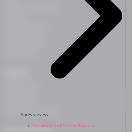
Medarbejdertilfredshedssurvey
Team Survey
Medarbejderrejsesurvey
On-demand HR Survey
Lederudviklingssurvey
Kundetilfredshed
Ekspertiser
Medarbejdertrivsel
Ledelsesindsigter
Organisationskultur
Diversitet, Lighed og Inklusion
Vores surveys
Medarbejdertilfredshedssurvey
Organisationsudvikling