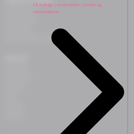
Få indsigt i motivation, trivsel og
Ledelsescoaching
fastholdelse.
Ledelsesudvikling
Teamudvikling
HR Business Partner træning
Ressourcer
Case historier
Blog & indsigt
Webinarer
Guides
Downloads
Nyhedsbrev